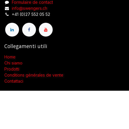
Formulaire de contact
info@swengers.ch
+41 (0)27 552 05 52
Collegamenti utili
Home
Chi siamo
Prodotti
Conditions générales de vente
Contattaci
Chi siamo
Présent dans toute la Suisse, SWENGERs Sàrl a été créée pour
fournir les luminaires et la lumière adaptés à l’exigence de vos
lieux.