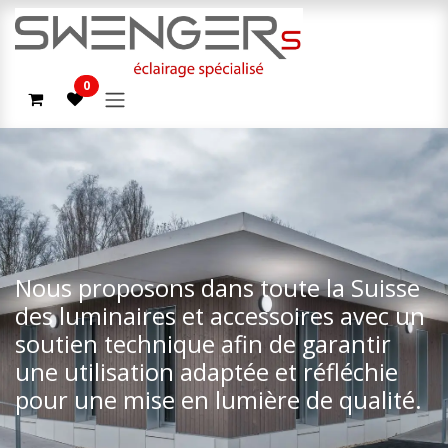
Passa al contenuto
0
Nous proposons dans toute la Suisse
des luminaires et accessoires avec un
soutien technique afin de garantir
une utilisation adaptée et réfléchie
pour une mise en lumière de qualité.