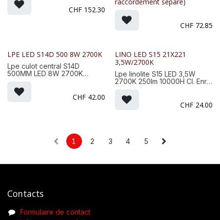
raccordement séparé)
CHF
152.30
CHF
72.85
LPE LED S14D 500 8W 2700K
LINO LED S15 21X221
3,5W/2700K
Lpe culot central S14D
500MM LED 8W 2700K
Lpe linolite S15 LED 3,5W
800lm, Cl.énerg.F, 35000H
2700K 250lm 10000H Cl. Enrg
= G
CHF
42.00
CHF
24.00
1
2
3
4
5
Contacts
Formulaire de contact